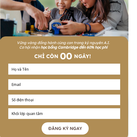
Vững vàng đồng hành cùng con trong kỷ nguyên A.I.
Cơ hội nhận
học bổng Cambridge đến 60% học phí
00
CHỈ CÒN
NGÀY!
ĐĂNG KÝ NGAY