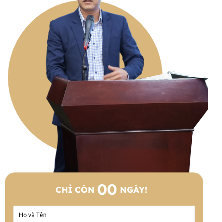
00
CHỈ CÒN
NGÀY!