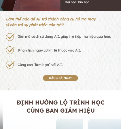
Đại học Tân Tạo
Làm thế nào để AI trở thành công cụ hỗ trợ thay
vì cản trở sự phát triển của trẻ?
Giải mã cách sử dụng A.I. giúp trẻ tiếp thu hiệu quả hơn.
Phân tích nguy cơ khi lệ thuộc vào A.I.
Cùng con “làm bạn” với A.I.
ĐĂNG KÝ NGAY
ĐỊNH HƯỚNG LỘ TRÌNH HỌC
CÙNG BAN GIÁM HIỆU