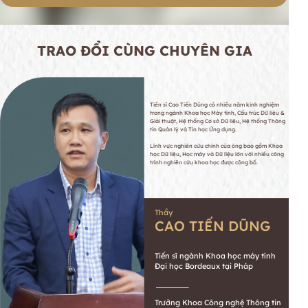
TRAO ĐỔI CÙNG CHUYÊN GIA
Tiến sĩ Cao Tiến Dũng có nhiều năm kinh nghiệm
trong ngành Khoa học Máy tính, Cấu trúc Dữ liệu &
Giải thuật, Hệ thống Cơ sở Dữ liệu, Hệ thống Thông
tin Quản lý và Tin học Ứng dụng.
Lĩnh vực nghiên cứu chính của ông bao gồm Khoa
học Dữ liệu, Học máy và Dữ liệu lớn với nhiều công
trình nghiên cứu khoa học được công bố.
Thầy
CAO TIẾN DŨNG
Tiến sĩ ngành Khoa học máy tính
Đại học Bordeaux tại Pháp
Trưởng Khoa Công nghệ Thông tin