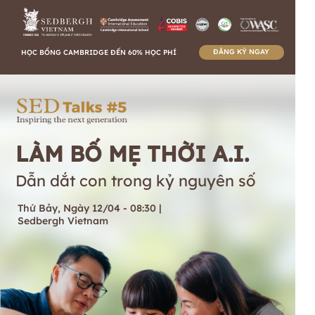
ĐĂNG KÝ NGAY
HỌC BỔNG CAMBRIDGE ĐẾN 60% HỌC PHÍ
LÀM BỐ MẸ THỜI A.I.
Dẫn dắt con trong kỷ nguyên số
Thứ Bảy, Ngày 12/04 - 08:30 |
Sedbergh Vietnam