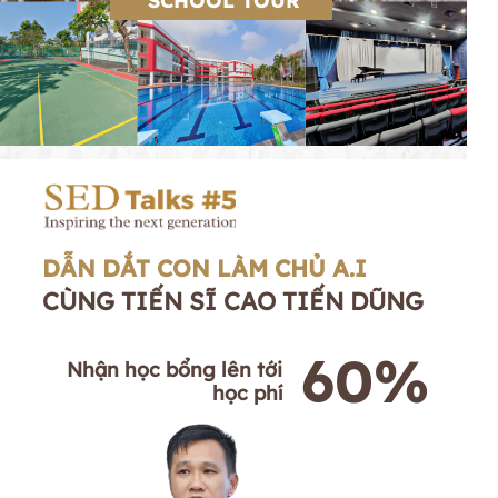
SCHOOL TOUR
DẪN DẮT CON LÀM CHỦ A.I
CÙNG TIẾN SĨ CAO TIẾN DŨNG
60%
Nhận học bổng lên tới
học phí