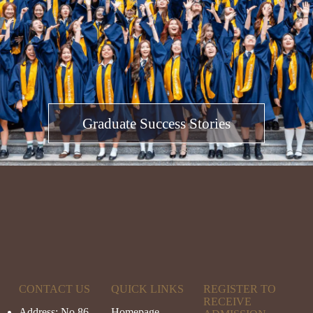
Graduate Success Stories
CONTACT US
QUICK LINKS
REGISTER TO
RECEIVE
Address: No 86,
Homepage