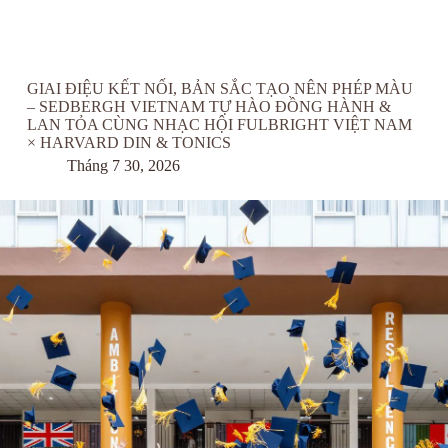
GIAI ĐIỆU KẾT NỐI, BẢN SẮC TẠO NÊN PHÉP MÀU
– SEDBERGH VIETNAM TỰ HÀO ĐỒNG HÀNH &
LAN TỎA CÙNG NHẠC HỘI FULBRIGHT VIỆT NAM
× HARVARD DIN & TONICS
Tháng 7 30, 2026