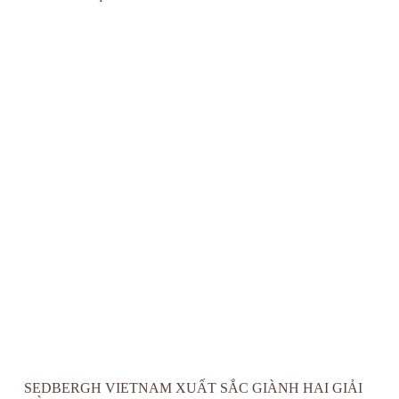
SED­BERGH VIETNAM XUẤT SẮC GIÀNH HAI GIẢI