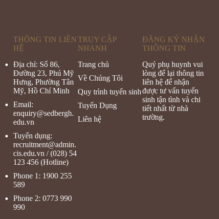
THÔNG TIN LIÊN
TRUY CẬP
ĐĂNG KÝ NHẬN
HỆ
NHANH
THÔNG TIN
Địa chỉ: Số 86,
Trang chủ
Quý phụ huynh vui
Đường 23, Phú Mỹ
lòng để lại thông tin
Về Chúng Tôi
Hưng, Phường Tân
liên hệ để nhận
Mỹ, Hồ Chí Minh
được tư vấn tuyển
Quy trình tuyển sinh
sinh tận tình và chi
Email:
Tuyển Dụng
tiết nhất từ nhà
enquiry@sedbergh.
trường.
Liên hệ
edu.vn
Tuyển dụng:
recruitment@admin.
cis.
edu.vn
/ (028) 54
123 456 (Hotline)
Phone 1:
1900 255
589
Phone 2:
0773 990
990