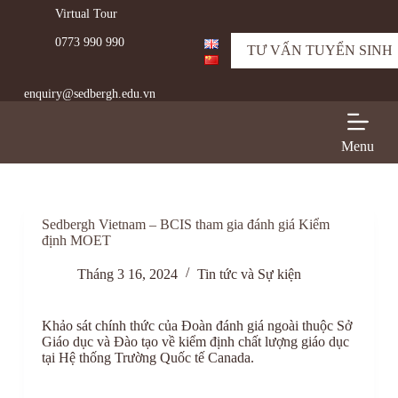
Virtual Tour
C
h
0773 990 990
u
TƯ VẤN TUYỂN SINH
y
ể
enquiry@sedbergh.edu.vn
n
đ
ế
n
Menu
p
h
ầ
n
n
Sedbergh Vietnam – BCIS tham gia đánh giá Kiểm
ộ
định MOET
i
d
Tháng 3 16, 2024
Tin tức và Sự kiện
u
n
g
Khảo sát chính thức của Đoàn đánh giá ngoài thuộc Sở
Giáo dục và Đào tạo về kiểm định chất lượng giáo dục
tại Hệ thống Trường Quốc tế Canada.